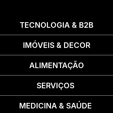
Confira outros 
TECNOLOGIA & B2B
projetos
TECNOLOGIA &
TECNOLOGIA &
IMÓVEIS & DECOR
IMÓVEIS & DE
IMÓVEIS & DE
ALIMENTAÇÃO
ALIMENTAÇÃO
ALIMENTAÇÃO
SERVIÇOS 
SERVIÇOS 
SERVIÇOS 
MEDICINA & SAÚDE 